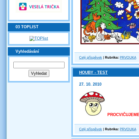
03 TOPLIST
Vyhledávání
Celý příspěvek
|
Rubrika:
PRVOUKA
HOUBY - TEST
27. 10. 2010
PROCVIČUJEME
Celý příspěvek
|
Rubrika:
PRVOUKA