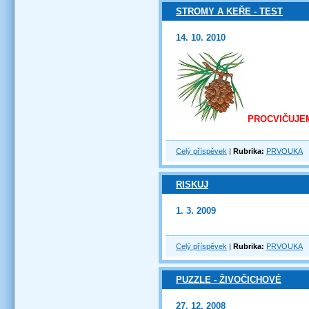
STROMY A KEŘE - TEST
14. 10. 2010
PROCVIČUJE
Celý příspěvek
|
Rubrika:
PRVOUKA
RISKUJ
1. 3. 2009
Celý příspěvek
|
Rubrika:
PRVOUKA
PUZZLE - ŽIVOČICHOVÉ
27. 12. 2008