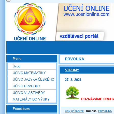
Menu
PRVOUKA
Úvod
STROMY
UČIVO MATEMATIKY
UČIVO JAZYKA ČESKÉHO
27. 3. 2021
UČIVO PRVOUKY
UČIVO VLASTIVĚDY
POZNÁVÁME DRUH
MATERIÁLY DO VÝUKY
Fotoalbum
Celý příspěvek
|
Rubrika:
PRVOUKA